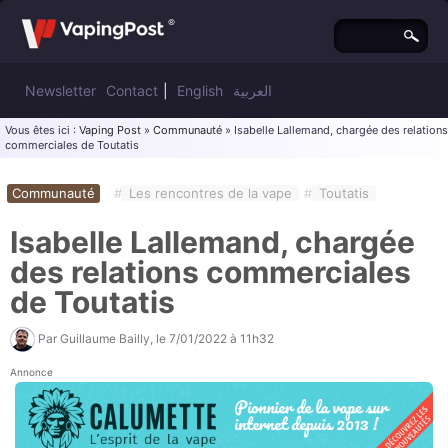
Newsletter
Contact
|
English
العربية
Vous êtes ici :
Vaping Post
»
Communauté
» Isabelle Lallemand, chargée des relations
commerciales de Toutatis
Communauté
#
Les rencontres de la vape
#
Toutatis
Isabelle Lallemand, chargée
des relations commerciales
de Toutatis
Par
Guillaume Bailly
, le
7/01/2022 à 11h32
Annonce