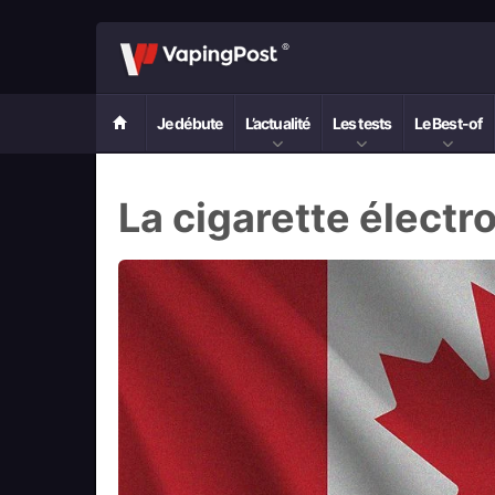
Je débute
L’actualité
Les tests
Le Best-of
La cigarette élect