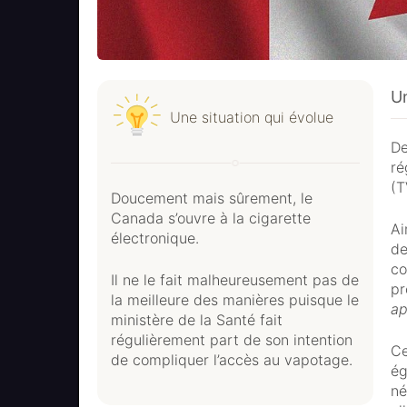
Un
Une situation qui évolue
De
ré
(T
Doucement mais sûrement, le
Canada s’ouvre à la cigarette
Ai
électronique.
de
co
Il ne le fait malheureusement pas de
pr
la meilleure des manières puisque le
ap
ministère de la Santé fait
régulièrement part de son intention
Ce
de compliquer l’accès au vapotage.
ég
né