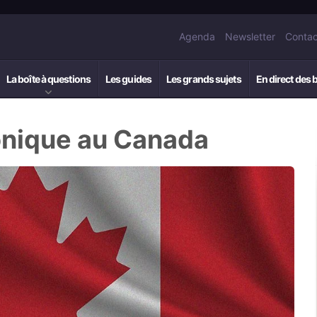
Agenda
Newsletter
Contac
La boîte à questions
Les guides
Les grands sujets
En direct des 
ronique au Canada