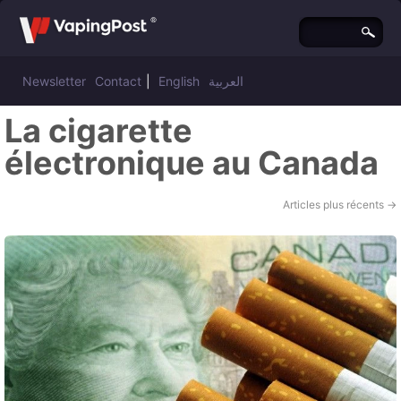
Newsletter
Contact
|
English
العربية
La cigarette
électronique au Canada
Articles plus récents
→