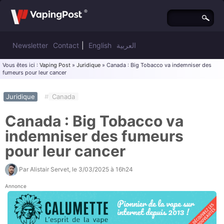
Newsletter
Contact
|
English
العربية
Vous êtes ici :
Vaping Post
»
Juridique
» Canada : Big Tobacco va indemniser des
fumeurs pour leur cancer
Juridique
#
Canada
Canada : Big Tobacco va
indemniser des fumeurs
pour leur cancer
Par
Alistair Servet
, le
3/03/2025 à 16h24
Annonce