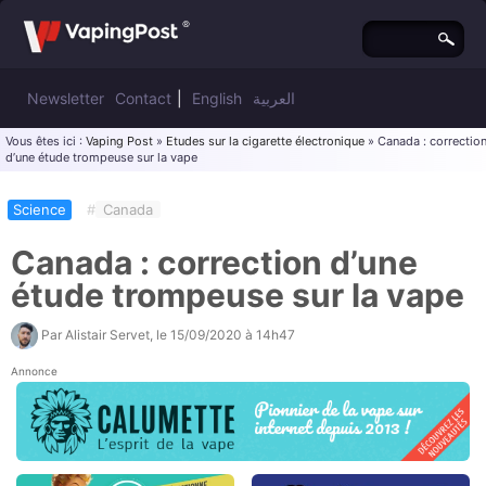
Newsletter
Contact
|
English
العربية
Vous êtes ici :
Vaping Post
»
Etudes sur la cigarette électronique
» Canada : correctio
d’une étude trompeuse sur la vape
Science
#
Canada
Canada : correction d’une
étude trompeuse sur la vape
Par
Alistair Servet
, le
15/09/2020 à 14h47
Annonce