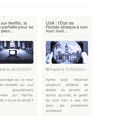
 sur Netflix, la
USA : l’État de
e parfaite pour se
Floride attaque à son
 peur...
tour Juul...
blié le
26/10/2023
Publié le
12/10/2023
portage qui se veut
Après avoir dépensé
et complet sur Juul
plusieurs milliards de
 actuellement
dollars en procès et
onible sur Netflix.
autres accords, le géant
it-il toute la vérité ?
du pod n’en a pas fini
avec les problèmes
juridiques.