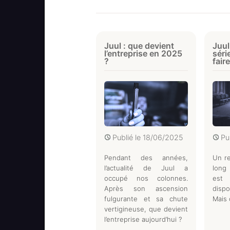
Juul : que devient
Juul
l’entreprise en 2025
séri
?
faire
Publié le
18/06/2025
Pu
Pendant des années,
Un re
l’actualité de Juul a
long 
occupé nos colonnes.
est
Après son ascension
disp
fulgurante et sa chute
Mais d
vertigineuse, que devient
l’entreprise aujourd’hui ?