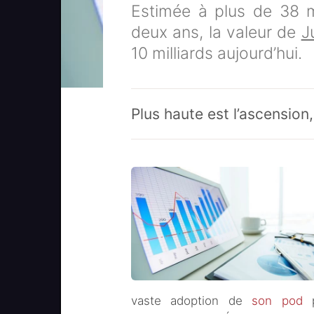
Estimée à plus de 38 mi
deux ans, la valeur de
J
10 milliards aujourd’hui.
Plus haute est l’ascension,
vaste adoption de
son pod
p