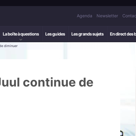
Agenda
Newsletter
Contac
La boîte à questions
Les guides
Les grands sujets
En direct des 
 de diminuer
Juul continue de