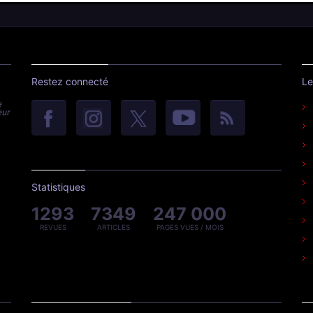
Restez connecté
Le
e
eur
Statistiques
1293
7349
247 000
REVUES
ARTICLES
PAGES VUES / MOIS