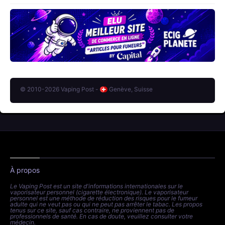
© 2010-2026 Vaping Post -
Genève, Suisse
À propos
Le Vaping Post est un site d'informations internationales sur le
vaporisateur personnel (cigarette électronique). Le vaporisateur
personnel est une méthode de réduction des risques pour le fumeur
adulte qui ne veut pas ou qui ne peut pas arrêter le tabac. Les propos
tenus sur ce site, sauf cas contraire, ne proviennent pas de
professionnels de santé. En cas de doute, veuillez consulter votre
médecin.