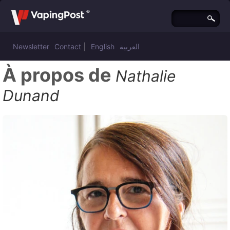
Newsletter
Contact
|
English
العربية
À propos de
Nathalie
Dunand