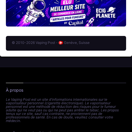
© 2010-2026 Vaping Post -
Genève, Suisse
À propos
Le Vaping Post est un site d'informations internationales sur le
vaporisateur personnel (cigarette électronique). Le vaporisateur
personnel est une méthode de réduction des risques pour le fumeur
adulte qui ne veut pas ou qui ne peut pas arrêter le tabac. Les propos
tenus sur ce site, sauf cas contraire, ne proviennent pas de
professionnels de santé. En cas de doute, veuillez consulter votre
médecin.