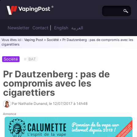
Newsletter
Contact
|
English
العربية
Vous êtes ici :
Vaping Post
»
Société
» Pr Dautzenberg : pas de compromis avec les
cigarettiers
Société
#
BAT
Pr Dautzenberg : pas de
compromis avec les
cigarettiers
Par
Nathalie Dunand
, le
12/07/2017 à 14h48
Annonce