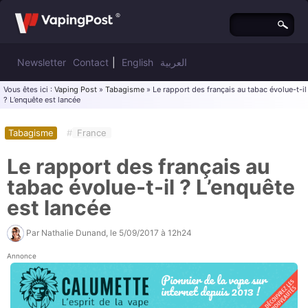
Newsletter
Contact
|
English
العربية
Vous êtes ici :
Vaping Post
»
Tabagisme
» Le rapport des français au tabac évolue-t-il
? L’enquête est lancée
Tabagisme
#
France
Le rapport des français au
tabac évolue-t-il ? L’enquête
est lancée
Par
Nathalie Dunand
, le
5/09/2017 à 12h24
Annonce