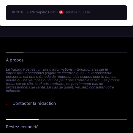
© 2010-2026 Vaping Post -
Genève, Suisse
À propos
Le Vaping Post est un site d'informations internationales sur le
vaporisateur personnel (cigarette électronique). Le vaporisateur
personnel est une méthode de réduction des risques pour le fumeur
adulte qui ne veut pas ou qui ne peut pas arrêter le tabac. Les propos
tenus sur ce site, sauf cas contraire, ne proviennent pas de
professionnels de santé. En cas de doute, veuillez consulter votre
médecin.
Contacter la rédaction
Restez connecté