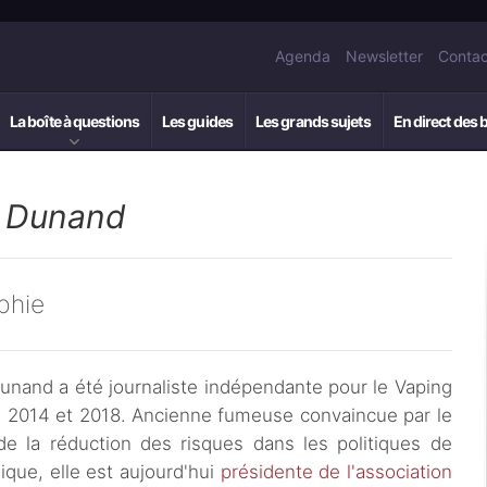
Agenda
Newsletter
Contac
La boîte à questions
Les guides
Les grands sujets
En direct des 
e Dunand
phie
unand a été journaliste indépendante pour le Vaping
e 2014 et 2018. Ancienne fumeuse convaincue par le
 de la réduction des risques dans les politiques de
ique, elle est aujourd'hui
présidente de l'association