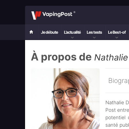
Je débute
L’actualité
Les tests
Le Best-of
À propos de
Nathali
Biogra
Nathalie D
Post entr
potentiel
santé publ