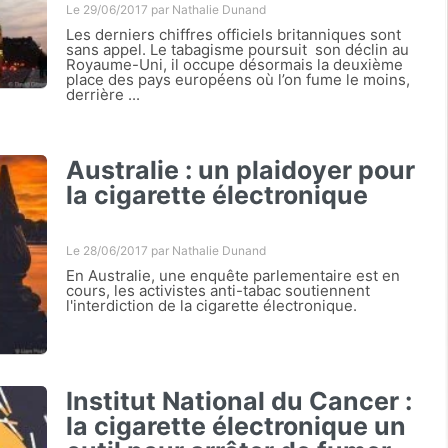
Le 29/06/2017 par
Nathalie Dunand
Les derniers chiffres officiels britanniques sont
sans appel. Le tabagisme poursuit son déclin au
Royaume-Uni, il occupe désormais la deuxième
place des pays européens où l’on fume le moins,
derrière ...
Australie : un plaidoyer pour
la cigarette électronique
Le 28/06/2017 par
Nathalie Dunand
En Australie, une enquête parlementaire est en
cours, les activistes anti-tabac soutiennent
l'interdiction de la cigarette électronique.
Institut National du Cancer :
la cigarette électronique un