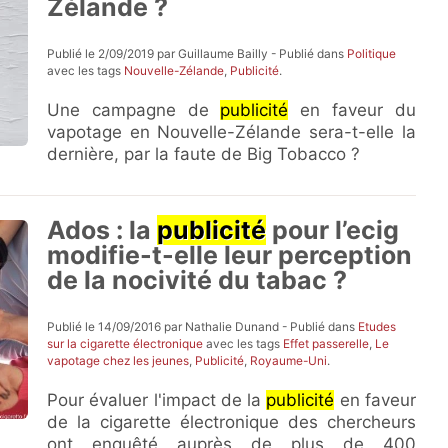
Zélande ?
Publié le 2/09/2019 par Guillaume Bailly - Publié dans
Politique
avec les tags
Nouvelle-Zélande
,
Publicité
.
Une campagne de
publicité
en faveur du
vapotage en Nouvelle-Zélande sera-t-elle la
dernière, par la faute de Big Tobacco ?
Ados : la
publicité
pour l’ecig
modifie-t-elle leur perception
de la nocivité du tabac ?
Publié le 14/09/2016 par Nathalie Dunand - Publié dans
Etudes
sur la cigarette électronique
avec les tags
Effet passerelle
,
Le
vapotage chez les jeunes
,
Publicité
,
Royaume-Uni
.
Pour évaluer l'impact de la
publicité
en faveur
de la cigarette électronique des chercheurs
ont enquêté auprès de plus de 400