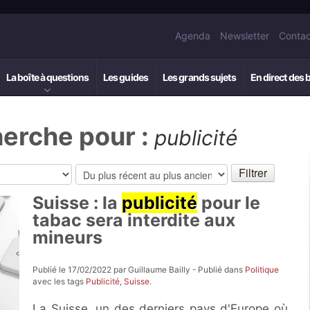
Agenda
Newsletter
Contac
La boîte à questions
Les guides
Les grands sujets
En direct des 
herche pour :
publicité
Suisse : la
publicité
pour le
tabac sera interdite aux
mineurs
Publié le 17/02/2022 par Guillaume Bailly - Publié dans
Politique
avec les tags
Publicité
,
Suisse
.
La Suisse, un des derniers pays d'Europe où