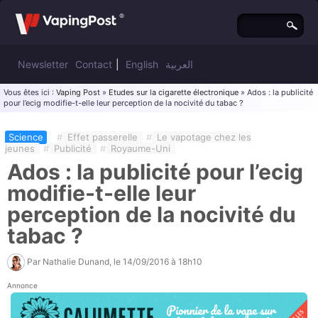
Newsletter
Contact
|
English
العربية
Vous êtes ici :
Vaping Post
»
Etudes sur la cigarette électronique
» Ados : la publicité
pour l’ecig modifie-t-elle leur perception de la nocivité du tabac ?
Science
#
Effet passerelle
#
Le vapotage chez les
jeunes
#
Publicité
#
Royaume-Uni
Ados : la publicité pour l’ecig
modifie-t-elle leur
perception de la nocivité du
tabac ?
Par
Nathalie Dunand
, le
14/09/2016 à 18h10
Annonce