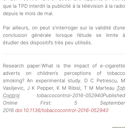
que la TPD interdit la publicité à la télévision à la radio
depuis le mois de mai.
Par ailleurs, on peut s’interroger sur la validité d’une
conclusion générale lorsque l’étude se limite à
étudier des dispositifs très peu utilisés.
Research paper
:
What is the impact of e-cigarette
adverts on children’s perceptions of tobacco
smoking? An experimental study.
D C Petrescu
,
M
Vasiljevic
,
J K Pepper
,
K M Ribisl
,
T M Marteau
Tob
Control
tobaccocontrol-2016-052940
Published
Online First:
5 September
2016
doi:
10.1136/tobaccocontrol-2016-052940
ANNONCE