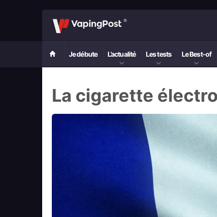
Je débute
L’actualité
Les tests
Le Best-of
La cigarette électr