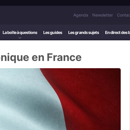
Agenda
Newsletter
Contac
La boîte à questions
Les guides
Les grands sujets
En direct des 
onique en France