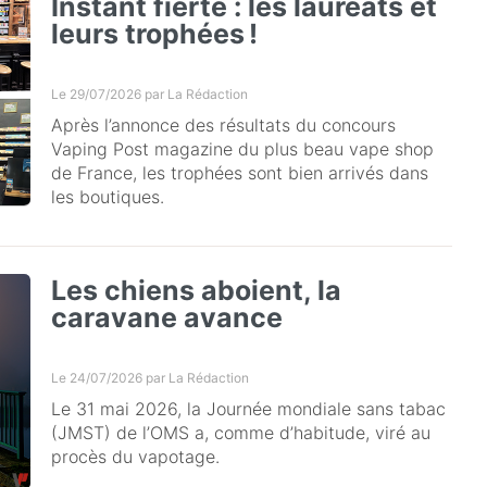
Instant fierté : les lauréats et
leurs trophées !
Le 29/07/2026 par
La Rédaction
Après l’annonce des résultats du concours
Vaping Post magazine du plus beau vape shop
de France, les trophées sont bien arrivés dans
les boutiques.
Les chiens aboient, la
caravane avance
Le 24/07/2026 par
La Rédaction
Le 31 mai 2026, la Journée mondiale sans tabac
(JMST) de l’OMS a, comme d’habitude, viré au
procès du vapotage.