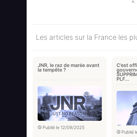
».
Les articles sur la France les p
JNR, le raz de marée avant
C’est offi
la tempête ?
gouvern
SUPPRIMÉ
PLF...
Publié le
12/09/2025
Publié 