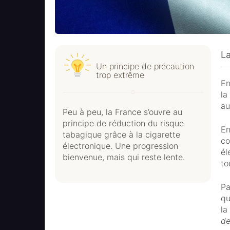
L
Un principe de précaution
trop extrême
En
la
au
Peu à peu, la France s’ouvre au
principe de réduction du risque
En
tabagique grâce à la cigarette
co
électronique. Une progression
él
bienvenue, mais qui reste lente.
to
Pa
qu
la
de