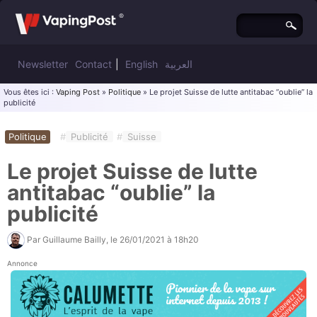
Newsletter
Contact
|
English
العربية
Vous êtes ici :
Vaping Post
»
Politique
» Le projet Suisse de lutte antitabac “oublie” la
publicité
Politique
#
Publicité
#
Suisse
Le projet Suisse de lutte
antitabac “oublie” la
publicité
Par
Guillaume Bailly
, le
26/01/2021 à 18h20
Annonce