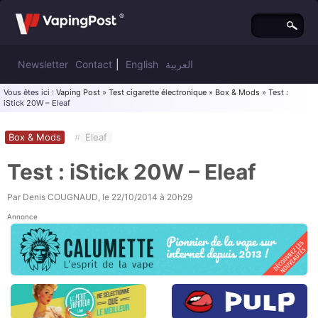
Newsletter
Contact
|
English
العربية
Vous êtes ici :
Vaping Post
»
Test cigarette électronique
»
Box & Mods
» Test :
iStick 20W – Eleaf
Box & Mods
#
Eleaf
Test : iStick 20W – Eleaf
Par
Denis COUGNAUD
, le
22/10/2014 à 20h29
Annonce