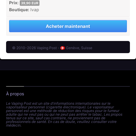
Prix:
39,90 EUR
Boutique:
Ivap
Acheter maintenant
© 2010-2026 Vaping Post -
Genève, Suisse
À propos
Le Vaping Post est un site d'informations internationales sur le
vaporisateur personnel (cigarette électronique). Le vaporisateur
personnel est une méthode de réduction des risques pour le fumeur
adulte qui ne veut pas ou qui ne peut pas arrêter le tabac. Les propos
tenus sur ce site, sauf cas contraire, ne proviennent pas de
professionnels de santé. En cas de doute, veuillez consulter votre
médecin.