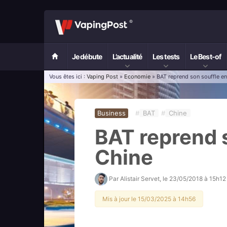
Je débute
L’actualité
Les tests
Le Best-of
Vous êtes ici :
Vaping Post
»
Economie
» BAT reprend son souffle e
Business
#
BAT
#
Chine
BAT reprend 
Chine
Par
Alistair Servet
, le
23/05/2018 à 15h12
Mis à jour le 15/03/2025 à 14h56