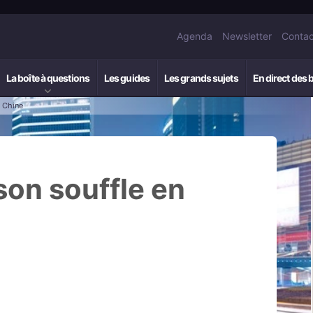
Agenda
Newsletter
Contac
La boîte à questions
Les guides
Les grands sujets
En direct des 
n Chine
son souffle en