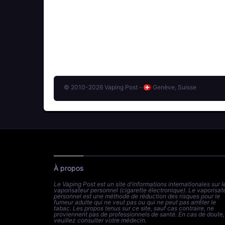
© 2010-2026 Vaping Post -
Genève, Suisse
À propos
Le Vaping Post est un site d'informations internationales sur l
vaporisateur personnel (cigarette électronique). Le vaporisat
personnel est une méthode de réduction des risques pour le
fumeur adulte qui ne veut pas ou qui ne peut pas arrêter le
tabac. Les propos tenus sur ce site, sauf cas contraire, ne
proviennent pas de professionnels de santé. En cas de doute,
veuillez consulter votre médecin.