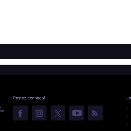
Restez connecté
Le
e
eur