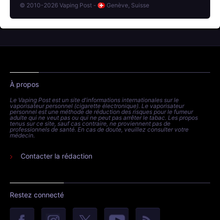
© 2010-2026 Vaping Post -
Genève, Suisse
À propos
Le Vaping Post est un site d'informations internationales sur le
vaporisateur personnel (cigarette électronique). Le vaporisateur
personnel est une méthode de réduction des risques pour le fumeur
adulte qui ne veut pas ou qui ne peut pas arrêter le tabac. Les propos
tenus sur ce site, sauf cas contraire, ne proviennent pas de
professionnels de santé. En cas de doute, veuillez consulter votre
médecin.
Contacter la rédaction
Restez connecté