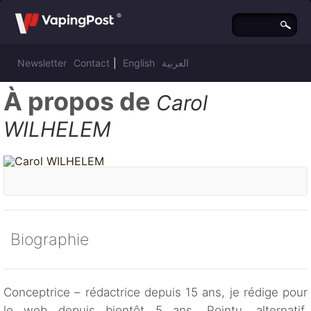
Newsletter
Contact
|
English
العربية
À propos de
Carol
WILHELEM
Biographie
Conceptrice – rédactrice depuis 15 ans, je rédige pour
le web depuis bientôt 5 ans. Pointu, alternatif,