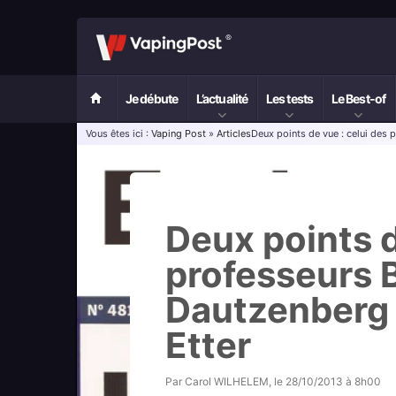
Je débute
L’actualité
Les tests
Le Best-of
Vous êtes ici :
Vaping Post
»
Articles
Deux points de vue : celui des 
Deux points d
professeurs 
Dautzenberg 
Etter
Par
Carol WILHELEM
, le
28/10/2013 à 8h00