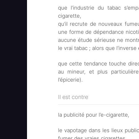
que l’industrie du tabac s’em
cigarette,
qu’il recrute de nouveaux fume
une forme de dépendance nicotin
aucune étude sérieuse ne montre
le vrai tabac ; alors que l’inverse
que cette tendance touche directe
au mineur, et plus particulièr
l’épicerie).
Il est contre
la publicité pour l’e-cigarette,
le vapotage dans les lieux public
fumer des vraies cigarettes.