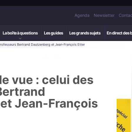
Agenda
Newsletter
Contac
La boîte à questions
Les guides
Les grands sujets
En direct des 
professeurs Bertrand Dautzenberg et Jean-François Etter
e vue : celui des
Bertrand
et Jean-François