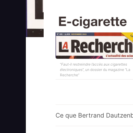
“
Faut-il restreindre l’accès aux cigarettes
électroniques
“, un dossier du magazine “La
Recherche”
Ce que Bertrand Dautzenbe