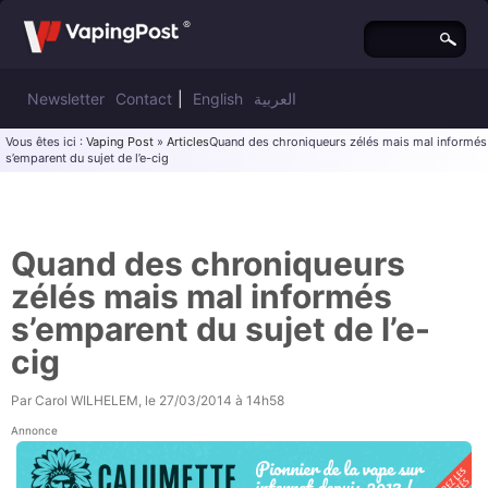
Newsletter
Contact
|
English
العربية
Vous êtes ici :
Vaping Post
»
Articles
Quand des chroniqueurs zélés mais mal informés
s’emparent du sujet de l’e-cig
Quand des chroniqueurs
zélés mais mal informés
s’emparent du sujet de l’e-
cig
Par
Carol WILHELEM
, le
27/03/2014 à 14h58
Annonce