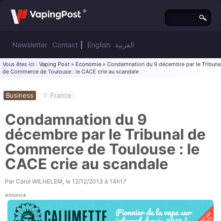
Newsletter
Contact
|
English
العربية
Vous êtes ici :
Vaping Post
»
Economie
» Condamnation du 9 décembre par le Tribuna
de Commerce de Toulouse : le CACE crie au scandale
Business
#
France
Condamnation du 9
décembre par le Tribunal de
Commerce de Toulouse : le
CACE crie au scandale
Par
Carol WILHELEM
, le
12/12/2013 à 14h17
Annonce