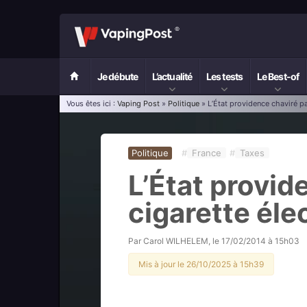
Je débute
L’actualité
Les tests
Le Best-of
Vous êtes ici :
Vaping Post
»
Politique
» L’État providence chaviré pa
Politique
#
France
#
Taxes
L’État provid
cigarette éle
Par
Carol WILHELEM
, le
17/02/2014 à 15h03
Mis à jour le 26/10/2025 à 15h39