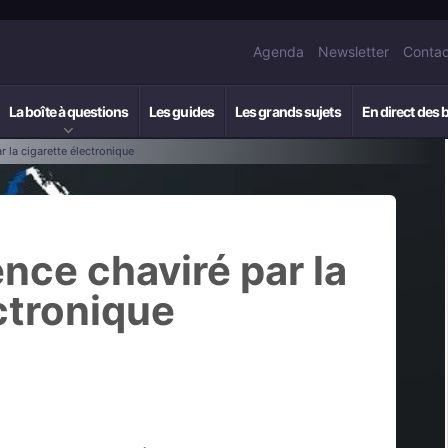
Agenda
Newsletter
Contac
La boîte à questions
Les guides
Les grands sujets
En direct des 
r la cigarette électronique
ence chaviré par la
ctronique