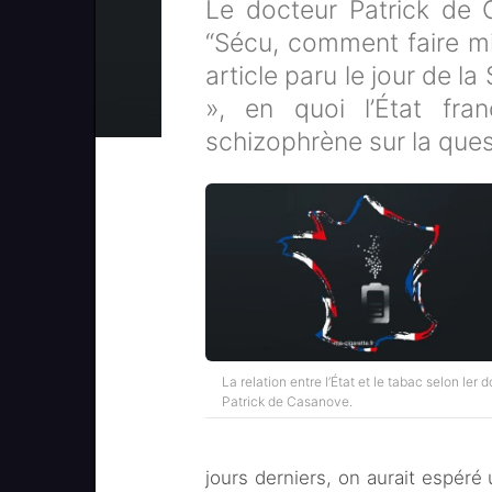
Le docteur Patrick de 
“Sécu, comment faire mi
article paru le jour de l
», en quoi l’État fr
schizophrène sur la que
La relation entre l’État et le tabac selon ler 
Patrick de Casanove.
jours derniers, on aurait espéré