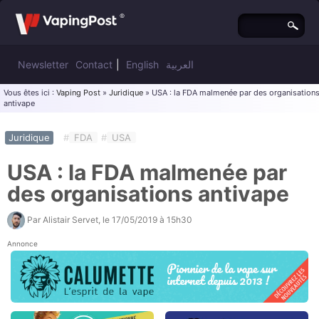
Newsletter
Contact
|
English
العربية
Vous êtes ici :
Vaping Post
»
Juridique
» USA : la FDA malmenée par des organisation
antivape
Juridique
#
FDA
#
USA
USA : la FDA malmenée par
des organisations antivape
Par
Alistair Servet
, le
17/05/2019 à 15h30
Annonce