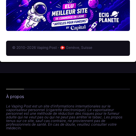
© 2010-2026 Vaping Post -
Genève, Suisse
À propos
Le Vaping Post est un site d'informations internationales sur le
vaporisateur personnel (cigarette électronique). Le vaporisateur
personnel est une méthode de réduction des risques pour le fumeur
adulte qui ne veut pas ou qui ne peut pas arrêter le tabac. Les propos
tenus sur ce site, sauf cas contraire, ne proviennent pas de
professionnels de santé. En cas de doute, veuillez consulter votre
médecin.