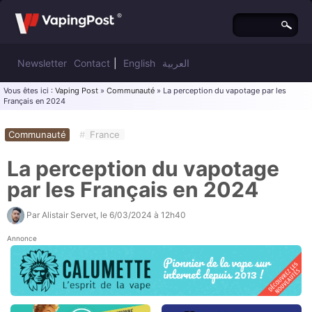
Newsletter
Contact
|
English
العربية
Vous êtes ici :
Vaping Post
»
Communauté
» La perception du vapotage par les
Français en 2024
Communauté
#
France
La perception du vapotage
par les Français en 2024
Par
Alistair Servet
, le
6/03/2024 à 12h40
Annonce