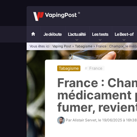
Je débute
L’actualité
Les tests
Le Best-of
Vous êtes ici :
Vaping Post
»
Tabagisme
» France : Champix, le médi
Tabagisme
#
France
France : Cham
médicament p
fumer, revien
Par
Alistair Servet
, le
19/06/2025 à 16h38