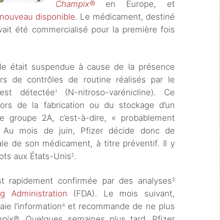
Champix®
en Europe, et
 nouveau disponible
. Le médicament, destiné
vait été commercialisé pour la première fois
ale était suspendue à cause de la présence
ors de contrôles de routine réalisés par le
 est détectée
(N-nitroso-varénicline). Ce
1
ors de la fabrication ou du stockage d’un
e groupe 2A, c’est-à-dire, « probablement
 Au mois de juin, Pfizer décide donc de
le de son médicament, à titre préventif. Il y
ots aux États-Unis
.
2
t rapidement confirmée par des analyses
3
 Administration
(FDA). Le mois suivant,
ie l’information
et recommande de ne plus
4
pix®
. Quelques semaines plus tard, Pfizer