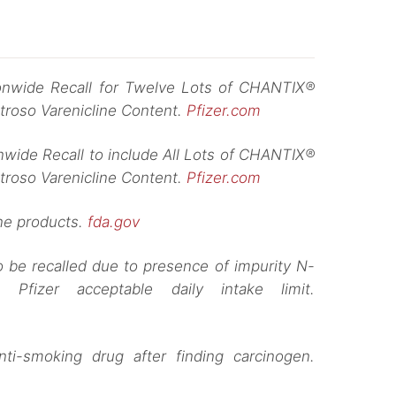
ionwide Recall for Twelve Lots of CHANTIX®
itroso Varenicline Content.
Pfizer.com
nwide Recall to include All Lots of CHANTIX®
itroso Varenicline Content.
Pfizer.com
ine products.
fda.gov
o be recalled due to presence of impurity N-
e Pfizer acceptable daily intake limit.
anti-smoking drug after finding carcinogen.