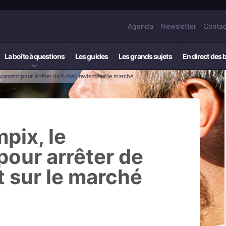
Agenda
Newsletter
Contac
La boîte à questions
Les guides
Les grands sujets
En direct des 
cament pour arrêter de fumer, revient sur le marché
pix, le
our arrêter de
t sur le marché