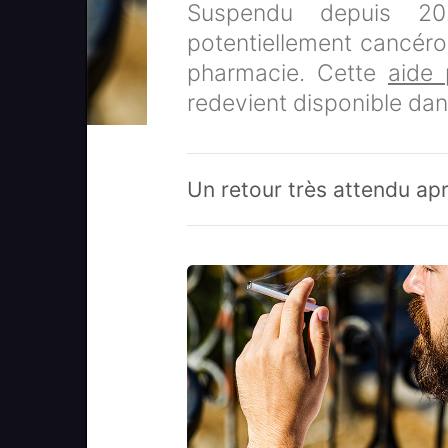
Suspendu depuis 20
potentiellement cancéro
pharmacie. Cette
aide 
redevient disponible dan
Un retour très attendu ap