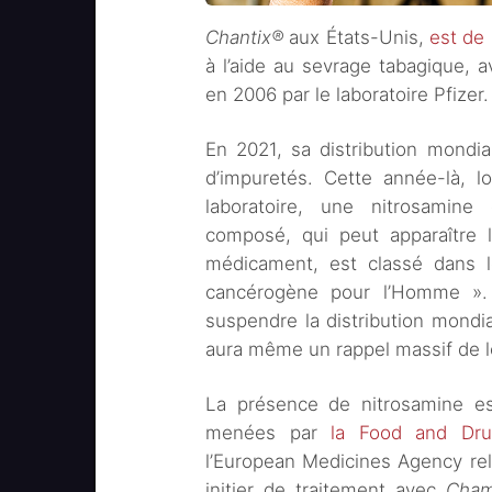
Chantix®
aux États-Unis,
est de
à l’aide au sevrage tabagique, a
en 2006 par le laboratoire Pfizer.
En 2021, sa distribution mondi
d’impuretés. Cette année-là, l
laboratoire, une nitrosamine
composé, qui peut apparaître l
médicament, est classé dans l
cancérogène pour l’Homme ».
suspendre la distribution mondia
aura même un rappel massif de l
La présence de nitrosamine es
menées par
la Food and Drug
l’European Medicines Agency rela
initier de traitement avec
Cham