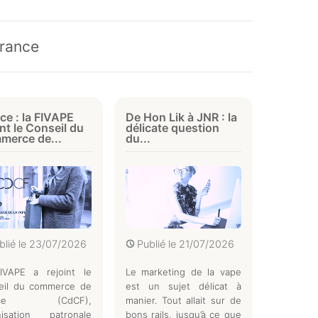
France
ce : la FIVAPE
De Hon Lik à JNR : la
int le Conseil du
délicate question
merce de...
du...
blié le
23/07/2026
Publié le
21/07/2026
IVAPE a rejoint le
Le marketing de la vape
eil du commerce de
est un sujet délicat à
ance (CdCF),
manier. Tout allait sur de
nisation patronale
bons rails, jusqu’à ce que