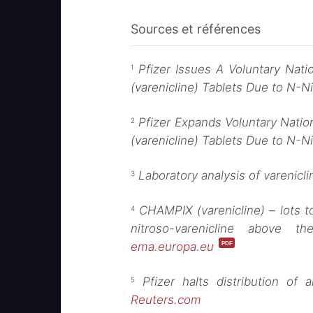
Sources et références
Pfizer Issues A Voluntary Nat
1
(varenicline) Tablets Due to N-N
Pfizer Expands Voluntary Natio
2
(varenicline) Tablets Due to N-N
Laboratory analysis of varenicl
3
CHAMPIX (varenicline) – lots t
4
nitroso-varenicline above th
ema.europa.eu
Pfizer halts distribution of 
5
Reuters.com