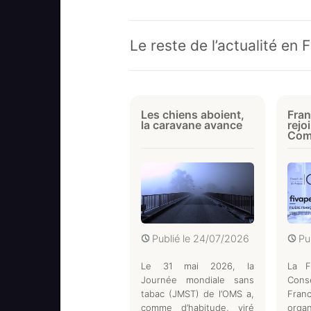
Le reste de l’actualité en 
Les chiens aboient,
Fran
la caravane avance
rejo
Com
Publié le
24/07/2026
Pu
Le 31 mai 2026, la
La F
Journée mondiale sans
Cons
tabac (JMST) de l’OMS a,
Fr
comme d’habitude, viré
orga