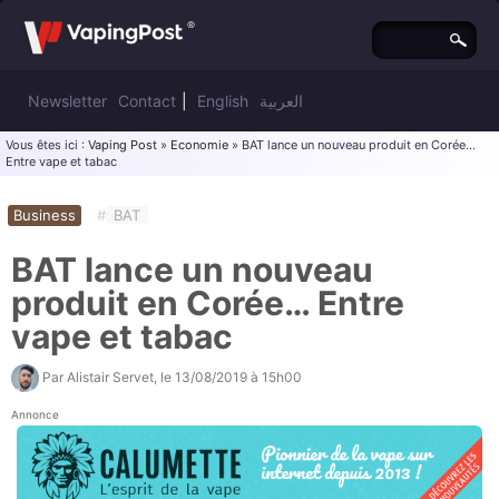
Newsletter
Contact
|
English
العربية
Vous êtes ici :
Vaping Post
»
Economie
» BAT lance un nouveau produit en Corée…
Entre vape et tabac
Business
#
BAT
BAT lance un nouveau
produit en Corée… Entre
vape et tabac
Par
Alistair Servet
, le
13/08/2019 à 15h00
Annonce