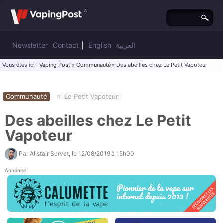
Newsletter
Contact
|
English
العربية
Vous êtes ici :
Vaping Post
»
Communauté
» Des abeilles chez Le Petit Vapoteur
Communauté
#
Le Petit Vapoteur
Des abeilles chez Le Petit
Vapoteur
Par
Alistair Servet
, le
12/08/2019 à 15h00
Annonce