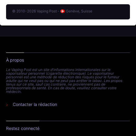
© 2010-2026 Vaping Post -
Genève, Suisse
À propos
Le Vaping Post est un site d'informations internationales sur le
vaporisateur personnel (cigarette électronique). Le vaporisateur
personnel est une méthode de réduction des risques pour le fumeur
adulte qui ne veut pas ou qui ne peut pas arrêter le tabac. Les propos
tenus sur ce site, sauf cas contraire, ne proviennent pas de
professionnels de santé. En cas de doute, veuillez consulter votre
médecin.
Contacter la rédaction
Restez connecté