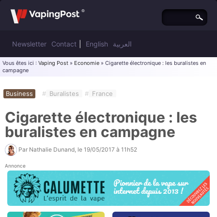
Newsletter
Contact
|
English
العربية
Vous êtes ici :
Vaping Post
»
Economie
» Cigarette électronique : les buralistes en
campagne
Business
#
Buralistes
#
France
Cigarette électronique : les
buralistes en campagne
Par
Nathalie Dunand
, le
19/05/2017 à 11h52
Annonce