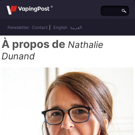
Newsletter
Contact
|
English
العربية
À propos de
Nathalie
Dunand