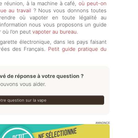
e réunion, à la machine à café,
où peut-on
que au travail
? Nous vous donnons toutes
rendre où vapoter en toute légalité au
e information nous vous proposons un guide
r où l’on peut
vapoter au bureau
.
igarette électronique, dans les pays faisant
érées des Français.
Petit guide pratique du
vé de réponse à votre question ?
ouvons vous aider.
tre question sur la vape
ANNONCE