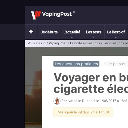
Je débute
L’actualité
Les tests
Le Best-of
Vous êtes ici :
Vaping Post
»
La boîte à questions
»
Les questions p
Les questions pratiques
#
Je pars en
Voyager en b
cigarette éle
Par
Nathalie Dunand
, le
1/06/2017 à 18h1
Mis à jour le 4/01/2024 à 14h38