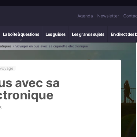
Agenda
Newsletter
Contac
La boîte à questions
Les guides
Les grands sujets
En direct des 
ratiques
» Voyager en bus avec sa cigarette électronique
 voyage
us avec sa
ctronique
5