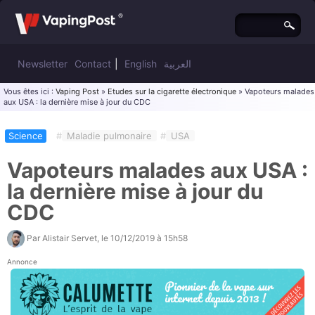
Newsletter
Contact
|
English
العربية
Vous êtes ici :
Vaping Post
»
Etudes sur la cigarette électronique
» Vapoteurs malades
aux USA : la dernière mise à jour du CDC
Science
#
Maladie pulmonaire
#
USA
Vapoteurs malades aux USA :
la dernière mise à jour du
CDC
Par
Alistair Servet
, le
10/12/2019 à 15h58
Annonce