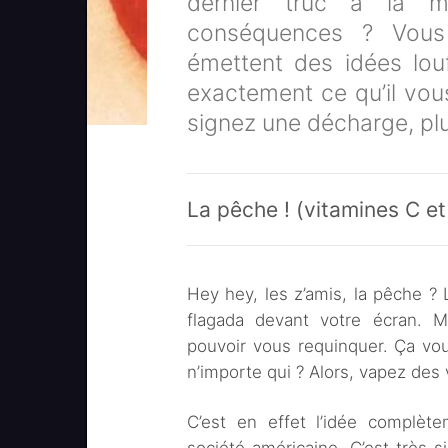
dernier truc à la 
conséquences ? Vous
émettent des idées lo
exactement ce qu’il vou
signez une décharge, plu
La pêche ! (vitamines C et
Hey hey, les z’amis, la pêche ? L
flagada devant votre écran. Ma
pouvoir vous requinquer. Ça vous
n’importe qui ? Alors, vapez des 
C’est en effet l’idée complèt