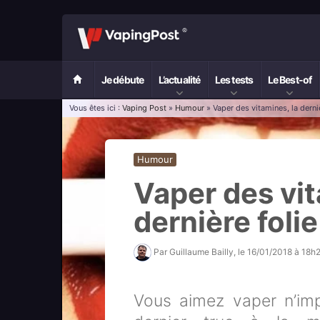
Je débute
L’actualité
Les tests
Le Best-of
Vous êtes ici :
Vaping Post
»
Humour
» Vaper des vitamines, la derni
Humour
Vaper des vit
dernière foli
Par
Guillaume Bailly
, le
16/01/2018 à 18h
Vous aimez vaper n’imp