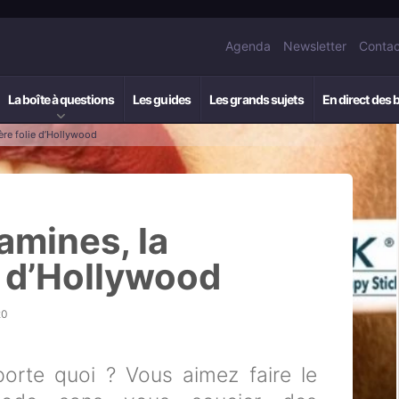
Agenda
Newsletter
Contac
La boîte à questions
Les guides
Les grands sujets
En direct des 
ère folie d’Hollywood
amines, la
e d’Hollywood
20
orte quoi ? Vous aimez faire le