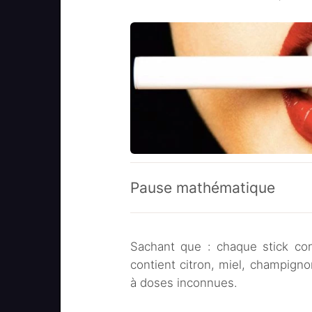
Pause mathématique
Sachant que : chaque stick con
contient citron, miel, champigno
à doses inconnues.