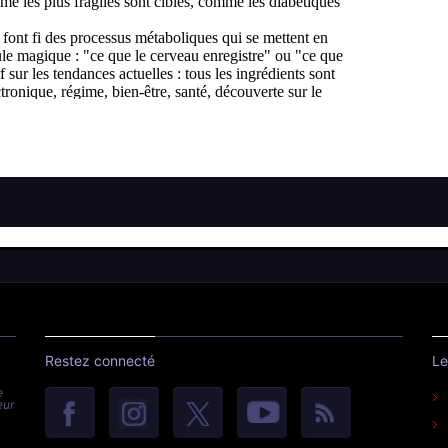
Restez connecté
Le
e
eur