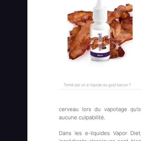
Tenté par un e-liquide au goût bacon ?
cerveau lors du vapotage qu’on
aucune culpabilité.
Dans les e-liquides Vapor Diet