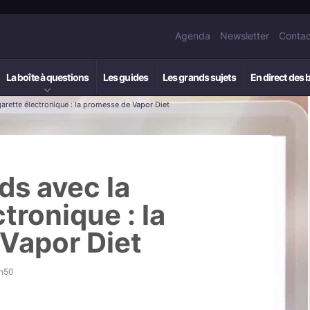
Agenda
Newsletter
Contac
La boîte à questions
Les guides
Les grands sujets
En direct des 
garette électronique : la promesse de Vapor Diet
ds avec la
tronique : la
Vapor Diet
9h50