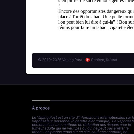
© 2010-2026 Vaping Post -
Genève, Suisse
À propos
Le Vaping Post est un site d'informations internationales sur l
vaporisateur personnel (cigarette électronique). Le vaporisat
personnel est une méthode de réduction des risques pour le
fumeur adulte qui ne veut pas ou qui ne peut pas arrêter le
tabac. Les propos tenus sur ce site, sauf cas contraire, ne