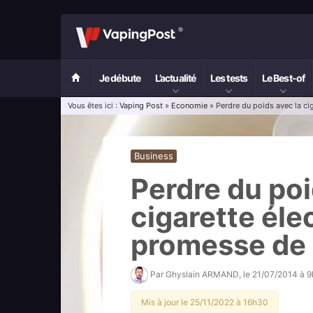
Je débute
L’actualité
Les tests
Le Best-of
Vous êtes ici :
Vaping Post
»
Economie
» Perdre du poids avec la ci
Business
Perdre du poi
cigarette élec
promesse de 
Par
Ghyslain ARMAND
, le
21/07/2014 à 
Mis à jour le 25/11/2022 à 16h30