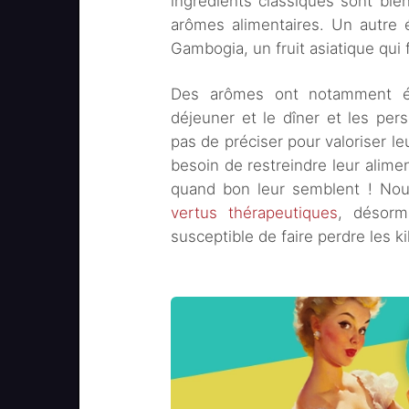
ingrédients classiques sont bien
arômes alimentaires. Un autre é
Gambogia, un fruit asiatique qui f
Des arômes ont notamment ét
déjeuner et le dîner et les per
pas de préciser pour valoriser l
besoin de restreindre leur alime
quand bon leur semblent ! No
vertus thérapeutiques
, désorma
susceptible de faire perdre les ki