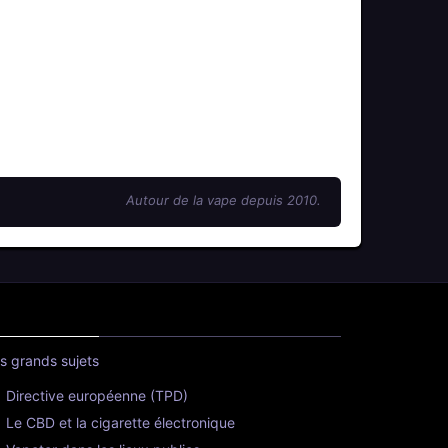
Autour de la vape depuis 2010.
s grands sujets
Directive européenne (TPD)
Le CBD et la cigarette électronique