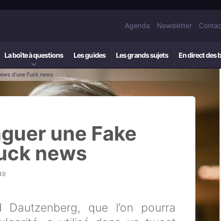
Agenda
Newsletter
Contac
La boîte à questions
Les guides
Les grands sujets
En direct des 
news d’une Fuck news
nguer une Fake
Fuck news
49
d Dautzenberg, que l’on pourra