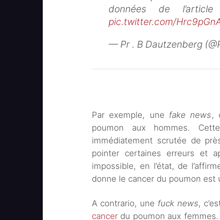
données de l’articl
pic.twitter.com/Hrc9pGn
— Pr . B Dautzenberg (
Par exemple, une
fake news
,
poumon aux hommes. Cette in
immédiatement scrutée de près
pointer certaines erreurs et ap
impossible, en l’état, de l’affi
donne le cancer du poumon est u
A contrario, une
fuck news
, c’e
cancer
du poumon aux femmes. O