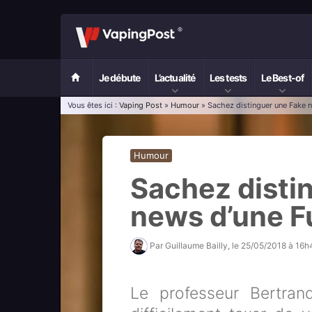
Je débute
L’actualité
Les tests
Le Best-of
Vous êtes ici :
Vaping Post
»
Humour
» Sachez distinguer une Fake 
Humour
Sachez disti
news d’une 
Par
Guillaume Bailly
, le
25/05/2018 à 16h
Le professeur Bertran