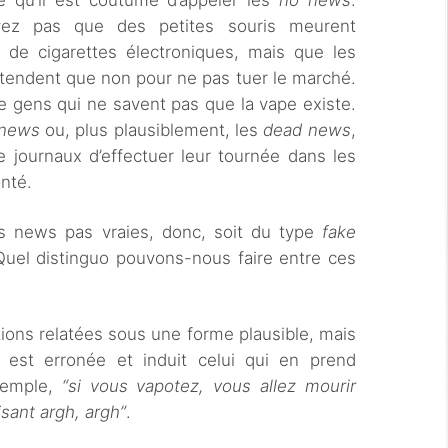
e qu’il est coutume d’appeler les
no news
.
vez pas que des petites souris meurent
de cigarettes électroniques, mais que les
étendent que non pour ne pas tuer le marché.
 gens qui ne savent pas que la vape existe.
 news
ou, plus plausiblement, les
dead news
,
e journaux d’effectuer leur tournée dans les
nté.
es news pas vraies, donc, soit du type
fake
Quel distinguo pouvons-nous faire entre ces
ions relatées sous une forme plausible, mais
té est erronée et induit celui qui en prend
xemple,
“si vous vapotez, vous allez mourir
sant argh, argh”
.