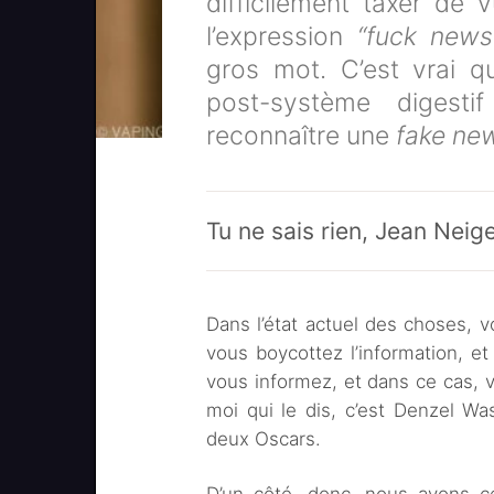
difficilement taxer de v
l’expression
“fuck news
gros mot. C’est vrai q
post-système digest
reconnaître une
fake ne
Tu ne sais rien, Jean Neig
Dans l’état actuel des choses, v
vous boycottez l’information, e
vous informez, et dans ce cas, 
moi qui le dis, c’est Denzel Was
deux Oscars.