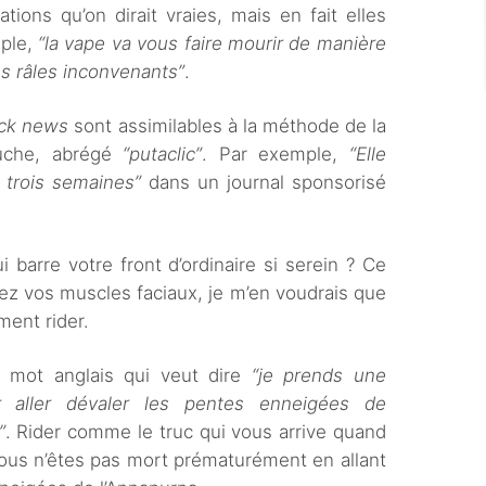
ions qu’on dirait vraies, mais en fait elles
mple,
“la vape va vous faire mourir de manière
s râles inconvenants”
.
ck news
sont assimilables à la méthode de la
auche, abrégé
“putaclic”
. Par exemple,
“Elle
 trois semaines”
dans un journal sponsorisé
 barre votre front d’ordinaire si serein ? Ce
ctez vos muscles faciaux, je m’en voudrais que
ment rider.
 mot anglais qui veut dire
“je prends une
aller dévaler les pentes enneigées de
”
. Rider comme le truc qui vous arrive quand
ous n’êtes pas mort prématurément en allant