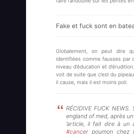
faire l’andouille sur les pentes 
Fake et fuck sont en bate
Globalement, on peut dire 
identifiées comme fausses par d
niveau d’éducation et d’éruditio
voit de suite que c’est du pipeau,
il cause, mais il est moins poli.
RÉCIDIVE FUCK NEWS. Se
england of med, après u
’article, il fait dire à un
#cancer
poumon chez la