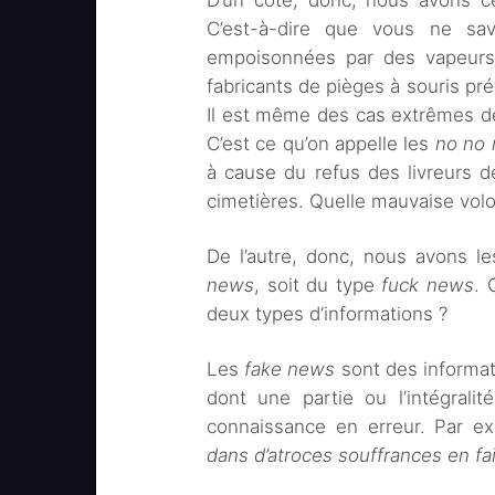
D’un côté, donc, nous avons c
C’est-à-dire que vous ne sa
empoisonnées par des vapeurs 
fabricants de pièges à souris pr
Il est même des cas extrêmes de
C’est ce qu’on appelle les
no no
à cause du refus des livreurs d
cimetières. Quelle mauvaise volo
De l’autre, donc, nous avons l
news
, soit du type
fuck news
. 
deux types d’informations ?
Les
fake news
sont des informat
dont une partie ou l’intégrali
connaissance en erreur. Par e
dans d’atroces souffrances en fai