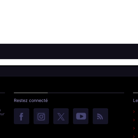
Restez connecté
Le
e
eur