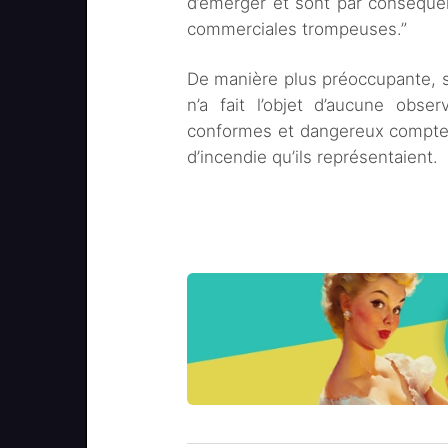
d’émerger et sont par conséquen
commerciales trompeuses.”
De manière plus préoccupante, su
n’a fait l’objet d’aucune obse
conformes et dangereux compte 
d’incendie qu’ils représentaient.