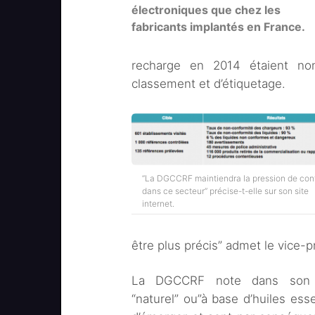
électroniques que chez les
fabricants implantés en France.
recharge en 2014 étaient no
classement et d’étiquetage.
“La DGCCRF maintiendra la pression de con
dans ce secteur” précise-t-elle sur son site
internet.
être plus précis” admet le vice-p
La DGCCRF note dans son c
“naturel” ou”à base d’huiles esse