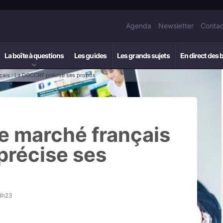
Agenda
Newsletter
Contac
La boîte à questions
Les guides
Les grands sujets
En direct des 
nçais : La DGCCRF précise ses propos
le marché français
précise ses
18h23