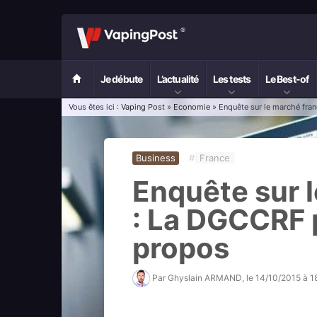
Je débute
L’actualité
Les tests
Le Best-of
Vous êtes ici :
Vaping Post
»
Economie
» Enquête sur le marché fra
Business
#
France
Enquête sur 
: La DGCCRF 
propos
Par
Ghyslain ARMAND
, le
14/10/2015 à 