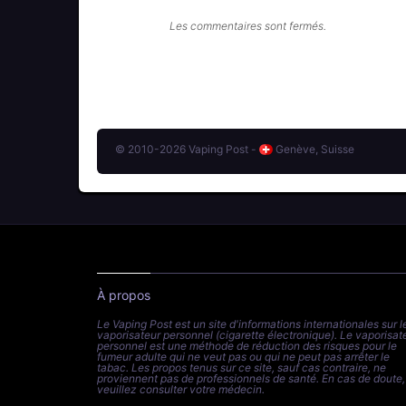
Les commentaires sont fermés.
© 2010-2026 Vaping Post -
Genève, Suisse
À propos
Le Vaping Post est un site d'informations internationales sur l
vaporisateur personnel (cigarette électronique). Le vaporisat
personnel est une méthode de réduction des risques pour le
fumeur adulte qui ne veut pas ou qui ne peut pas arrêter le
tabac. Les propos tenus sur ce site, sauf cas contraire, ne
proviennent pas de professionnels de santé. En cas de doute,
veuillez consulter votre médecin.