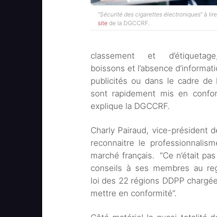
“
Sécurité des cigarettes électroniques
” à lir
site
de la DGCCRF.
classement et d’étiquetag
boissons et l’absence d’informati
publicités ou dans le cadre de 
sont rapidement mis en confor
explique la DGCCRF.
Charly Pairaud, vice-président d
reconnaitre le professionnalis
marché français. “Ce n’était pas
conseils à ses membres au rega
loi des 22 régions DDPP chargées
mettre en conformité”.