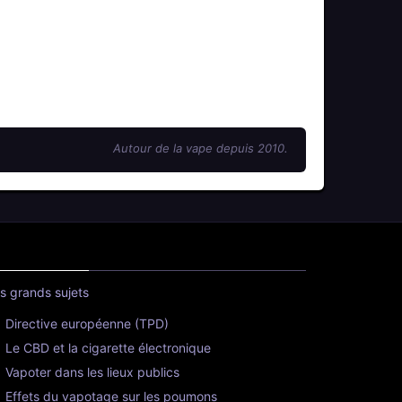
Autour de la vape depuis 2010.
s grands sujets
Directive européenne (TPD)
Le CBD et la cigarette électronique
Vapoter dans les lieux publics
Effets du vapotage sur les poumons