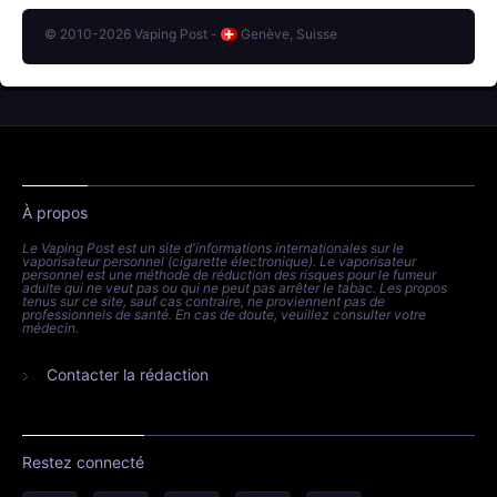
© 2010-2026 Vaping Post -
Genève, Suisse
À propos
Le Vaping Post est un site d'informations internationales sur le
vaporisateur personnel (cigarette électronique). Le vaporisateur
personnel est une méthode de réduction des risques pour le fumeur
adulte qui ne veut pas ou qui ne peut pas arrêter le tabac. Les propos
tenus sur ce site, sauf cas contraire, ne proviennent pas de
professionnels de santé. En cas de doute, veuillez consulter votre
médecin.
Contacter la rédaction
Restez connecté