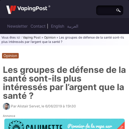
Newsletter
Contact
|
English
العربية
Vous êtes ici :
Vaping Post
»
Opinion
» Les groupes de défense de la santé sont-ils
plus intéressés par l’argent que la santé ?
Opinion
Les groupes de défense de la
santé sont-ils plus
intéressés par l’argent que la
santé ?
Par
Alistair Servet
, le
6/06/2019 à 15h30
Annonce