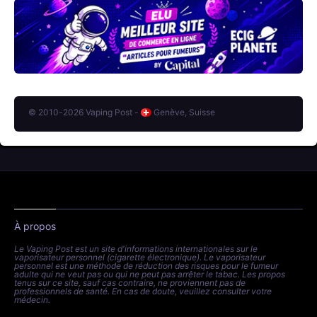
© 2010-2026 Vaping Post -
Genève, Suisse
À propos
Le Vaping Post est un site d'informations internationales sur le
vaporisateur personnel (cigarette électronique). Le vaporisateur
personnel est une méthode de réduction des risques pour le fumeur
adulte qui ne veut pas ou qui ne peut pas arrêter le tabac. Les propos
tenus sur ce site, sauf cas contraire, ne proviennent pas de
professionnels de santé. En cas de doute, veuillez consulter votre
médecin.