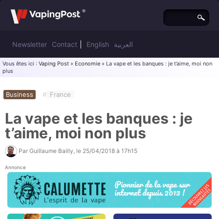
Newsletter
Contact
|
English
العربية
Vous êtes ici :
Vaping Post
»
Economie
» La vape et les banques : je t’aime, moi non
plus
Business
#
France
La vape et les banques : je
t’aime, moi non plus
Par
Guillaume Bailly
, le
25/04/2018 à 17h15
Annonce