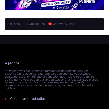
© 2010-2026 Vaping Post -
Genève, Suisse
À propos
Le Vaping Post est un site d'informations internationales sur le
vaporisateur personnel (cigarette électronique). Le vaporisateur
personnel est une méthode de réduction des risques pour le fumeur
adulte qui ne veut pas ou qui ne peut pas arrêter le tabac. Les propos
tenus sur ce site, sauf cas contraire, ne proviennent pas de
professionnels de santé. En cas de doute, veuillez consulter votre
médecin.
Contacter la rédaction