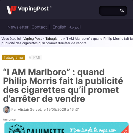
Newsletter
Contact
|
English
العربية
Vous êtes ici :
Vaping Post
»
Tabagisme
» “I AM Marlboro” : quand Philip Morris fait la
publicité des cigarettes qu’il promet d’arrêter de vendre
Tabagisme
#
PMI
“I AM Marlboro” : quand
Philip Morris fait la publicité
des cigarettes qu’il promet
d’arrêter de vendre
Par
Alistair Servet
, le
19/05/2026 à 16h31
Annonce