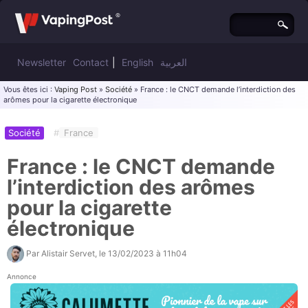
Newsletter
Contact
|
English
العربية
Vous êtes ici :
Vaping Post
»
Société
» France : le CNCT demande l’interdiction des
arômes pour la cigarette électronique
Société
#
France
France : le CNCT demande
l’interdiction des arômes
pour la cigarette
électronique
Par
Alistair Servet
, le
13/02/2023 à 11h04
Annonce