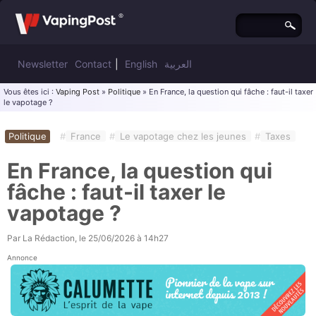
Newsletter
Contact
|
English
العربية
Vous êtes ici :
Vaping Post
»
Politique
» En France, la question qui fâche : faut-il taxer
le vapotage ?
Politique
#
France
#
Le vapotage chez les jeunes
#
Taxes
En France, la question qui
fâche : faut-il taxer le
vapotage ?
Par
La Rédaction
, le
25/06/2026 à 14h27
Annonce