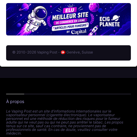
© 2010-2026 Vaping Post -
Genève, Suisse
À propos
Le Vaping Post est un site d'informations internationales sur le
vaporisateur personnel (cigarette électronique). Le vaporisateur
personnel est une méthode de réduction des risques pour le fumeur
adulte qui ne veut pas ou qui ne peut pas arrêter le tabac. Les propos
tenus sur ce site, sauf cas contraire, ne proviennent pas de
professionnels de santé. En cas de doute, veuillez consulter votre
médecin.