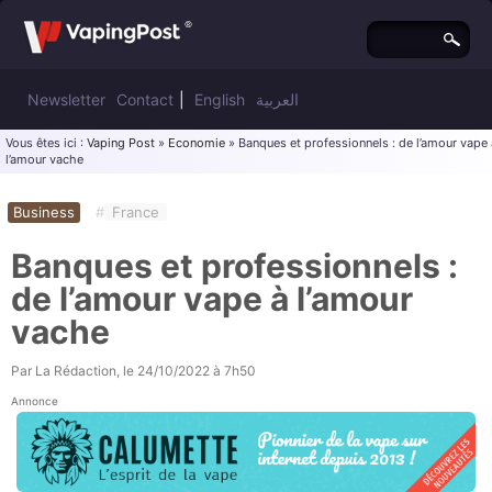
Newsletter
Contact
|
English
العربية
Vous êtes ici :
Vaping Post
»
Economie
» Banques et professionnels : de l’amour vape 
l’amour vache
Business
#
France
Banques et professionnels :
de l’amour vape à l’amour
vache
Par
La Rédaction
, le
24/10/2022 à 7h50
Annonce