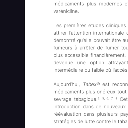
médicaments plus modernes e
varénicline.
Les premières études cliniques
attirer l’attention internationa
démontré qu’elle pouvait être a
fumeurs à arrêter de fumer tou
plus accessible financièrement. 
devenue une option attraya
intermédiaire ou faible où l’accès
Aujourd’hui,
Tabex®
est reconn
médicaments plus onéreux tout e
sevrage tabagique.
Cett
2, 5, 6, 7, 8
introduction dans de nouveaux 
réévaluation dans plusieurs pa
stratégies de lutte contre le tab