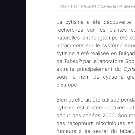
Malgré son efficacité prouvée, la cytisine ne
La cytisine a été découverte
recherches sur les plantes co
naturelles ont longtemps été é
notamment sur le système nerve
cytisine a été réalisée en Bulga
de
Tabex®
par le laboratoire Sop
extraite principalement du
Cyti
sous le nom de cytise à gra
d’Europe.
Bien qu’elle ait été utilisée pen
cytisine est restée relativeme
début des années 2000. Son méc
des récepteurs nicotiniques en 
fumeurs à se sevrer du tabac,