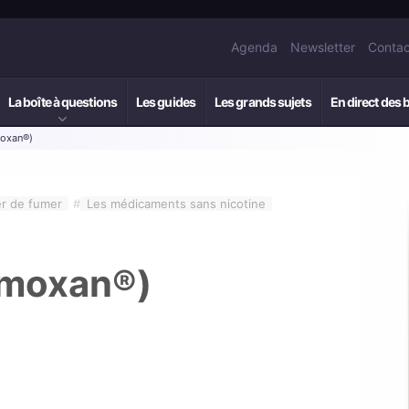
Agenda
Newsletter
Contac
La boîte à questions
Les guides
Les grands sujets
En direct des 
moxan®)
er de fumer
#
Les médicaments sans nicotine
moxan®)