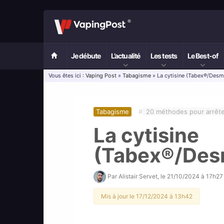
Je débute
L’actualité
Les tests
Le Best-of
Vous êtes ici :
Vaping Post
»
Tabagisme
» La cytisine (Tabex®/Des
Tabagisme
#
20 méthodes pour arrêt
La cytisine
(Tabex®/Des
Par
Alistair Servet
, le
21/10/2024 à 17h27
Mis à jour le 17/12/2024 à 13h42