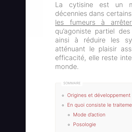
La cytisine est un m
décennies dans certains
les fumeurs à arrête
qu’agoniste partiel des
ainsi à réduire les 
atténuant le plaisir as
efficacité, elle reste i
monde.
Origines et développement
En quoi consiste le traiteme
Mode d’action
Posologie