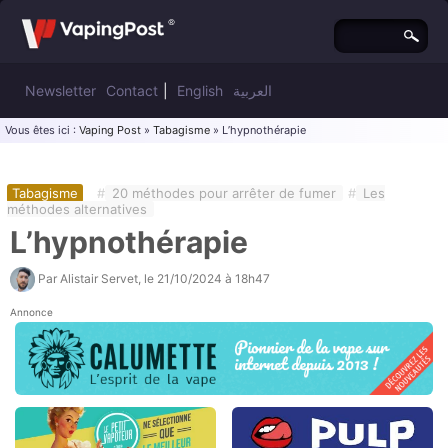
Newsletter
Contact
|
English
العربية
Vous êtes ici :
Vaping Post
»
Tabagisme
» L’hypnothérapie
Tabagisme
#
20 méthodes pour arrêter de fumer
#
Les
méthodes alternatives
L’hypnothérapie
Par
Alistair Servet
, le
21/10/2024 à 18h47
Annonce