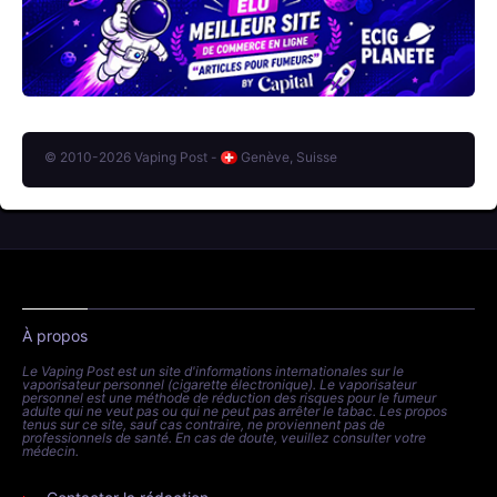
© 2010-2026 Vaping Post -
Genève, Suisse
À propos
Le Vaping Post est un site d'informations internationales sur le
vaporisateur personnel (cigarette électronique). Le vaporisateur
personnel est une méthode de réduction des risques pour le fumeur
adulte qui ne veut pas ou qui ne peut pas arrêter le tabac. Les propos
tenus sur ce site, sauf cas contraire, ne proviennent pas de
professionnels de santé. En cas de doute, veuillez consulter votre
médecin.