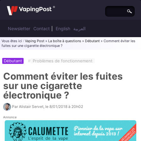
Newsletter
Contact
|
English
العربية
Vous êtes ici :
Vaping Post
»
La boîte à questions
»
Débutant
» Comment éviter les
fuites sur une cigarette électronique ?
Débutant
#
Problèmes de fonctionnement
Comment éviter les fuites
sur une cigarette
électronique ?
Par
Alistair Servet
, le
8/01/2018 à 20h02
Annonce