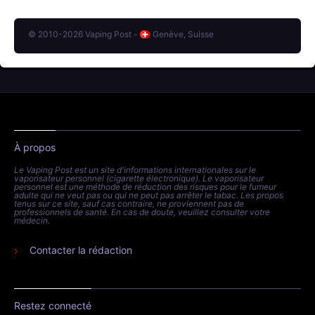
© 2010-2026 Vaping Post -
Genève, Suisse
À propos
Le Vaping Post est un site d'informations internationales sur le
vaporisateur personnel (cigarette électronique). Le vaporisateur
personnel est une méthode de réduction des risques pour le fumeur
adulte qui ne veut pas ou qui ne peut pas arrêter le tabac. Les propos
tenus sur ce site, sauf cas contraire, ne proviennent pas de
professionnels de santé. En cas de doute, veuillez consulter votre
médecin.
Contacter la rédaction
Restez connecté