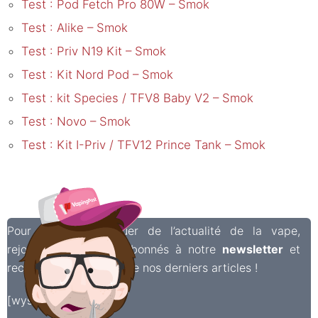
Test : Pod Fetch Pro 80W – Smok
Test : Alike – Smok
Test : Priv N19 Kit – Smok
Test : Kit Nord Pod – Smok
Test : kit Species / TFV8 Baby V2 – Smok
Test : Novo – Smok
Test : Kit I-Priv / TFV12 Prince Tank – Smok
Pour ne rien manquer de l’actualité de la vape,
rejoignez les 6 500 abonnés à notre
newsletter
et
recevez chaque semaine nos derniers articles !
[wysija_form id=”2″]