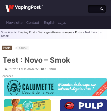
Newsletter
Contact
|
English
العربية
Vous êtes ici :
Vaping Post
»
Test cigarette électronique
»
Pods
» Test : Novo –
Smok
Pods
#
Smok
Test : Novo – Smok
Par
Vap Ed
, le
30/07/2018 à 17h00
Annonce