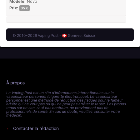
Modèle:
Novo
Prix:
35 €
© 2010-2026 Vaping Post -
Genève, Suisse
À propos
Le Vaping Post est un site d'informations internationales sur le
vaporisateur personnel (cigarette électronique). Le vaporisateur
personnel est une méthode de réduction des risques pour le fumeur
adulte qui ne veut pas ou qui ne peut pas arrêter le tabac. Les propos
tenus sur ce site, sauf cas contraire, ne proviennent pas de
professionnels de santé. En cas de doute, veuillez consulter votre
médecin.
Contacter la rédaction