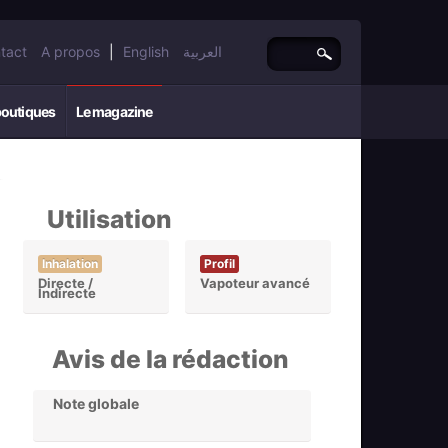
tact
A propos
|
English
العربية
boutiques
Le magazine
Utilisation
Inhalation
Profil
Directe /
Vapoteur avancé
Indirecte
Avis de la rédaction
Note globale