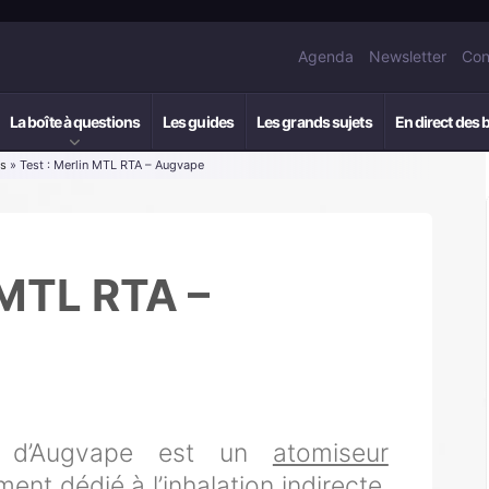
Agenda
Newsletter
Con
La boîte à questions
Les guides
Les grands sujets
En direct des 
rs
» Test : Merlin MTL RTA – Augvape
 MTL RTA –
 d’Augvape est un
atomiseur
ent dédié à l’inhalation indirecte,