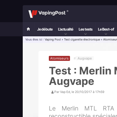
Je débute
L’actualité
Les tests
Le Best-of
Vous êtes ici :
Vaping Post
»
Test cigarette électronique
»
Atomiseu
Atomiseurs
#
Augvape
Test : Merlin
Augvape
Par
Vap Ed
, le
20/10/2017 à 17h59
Le Merlin MTL RTA
reconstructible spécialem