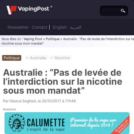
Newsletter
Contact
|
English
العربية
Vous êtes ici :
Vaping Post
»
Politique
» Australie : “Pas de levée de l’interdiction sur la
nicotine sous mon mandat”
Politique
#
Australie
#
Nicotine
Australie : “Pas de levée de
l’interdiction sur la nicotine
sous mon mandat”
Par
Steeve Seghieri
, le
20/10/2017 à 17h46
Annonce