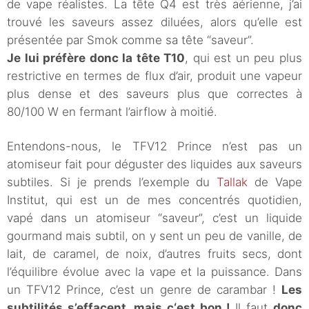
de vape réalistes. La tête Q4 est très aérienne, j’ai
trouvé les saveurs assez diluées, alors qu’elle est
présentée par Smok comme sa tête “saveur”.
Je lui préfère donc la tête T10
, qui est un peu plus
restrictive en termes de flux d’air, produit une vapeur
plus dense et des saveurs plus que correctes à
80/100 W en fermant l’airflow à moitié.
Entendons-nous, le TFV12 Prince n’est pas un
atomiseur fait pour déguster des liquides aux saveurs
subtiles. Si je prends l’exemple du
Tallak
de Vape
Institut, qui est un de mes concentrés quotidien,
vapé dans un atomiseur “saveur”, c’est un liquide
gourmand mais subtil, on y sent un peu de vanille, de
lait, de caramel, de noix, d’autres fruits secs, dont
l’équilibre évolue avec la vape et la puissance. Dans
un TFV12 Prince, c’est un genre de carambar !
Les
subtilités s’effacent, mais c
‘est bon !
Il faut
donc