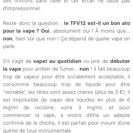
ses finitions sans faille et cet écran ne lasse pas
d’impressionner.
Reste donc la question :
le TFV12 est-il un bon ato
pour la vape ?
Oui
, absolument oui ! À moins que…
non
, bien sûr que non ! Ça dépend de quelle vape on
parle.
S’il s’agit de
vaper au quotidien
ou pire de
débuter
la vape
pour arrêter de fumer…
non
! Il fait beaucoup
trop de vapeur pour être socialement acceptable, il
consomme beaucoup trop de liquide pour être
“rentable”, les têtes sont assez chères (plus de 5 €), il
est impossible de vaper des liquides en plus de 6
mg/ml de nicotine, voire 3 mg/ml, et pour
commencer la vape, à moins d’être un adepte
confirmé de la chicha, il est parfait pour mourir d’une
quinte de toux monumentale.