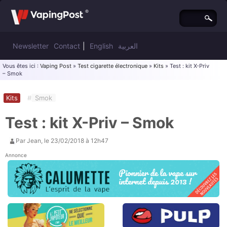
Newsletter
Contact
|
English
العربية
Vous êtes ici :
Vaping Post
»
Test cigarette électronique
»
Kits
» Test : kit X-Priv
– Smok
Kits
#
Smok
Test : kit X-Priv – Smok
Par
Jean
, le
23/02/2018 à 12h47
Annonce